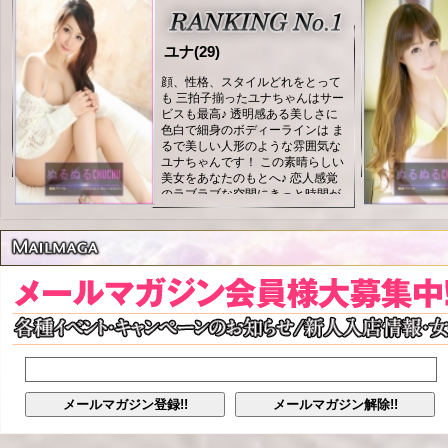
ユナ(29)
顔、性格、スタイルどれをとって
も 三拍子揃ったユナちゃんはサー
ビスも最高♪ 透明感ある美しさに
色白で細身のボディーラインは ま
るで美しい人形のような雰囲気な
ユナちゃんです！ この素晴らしい
美女をあなたのもとへ♪ 恋人感覚
のラブラブな空間にきっと時間が
経つのを忘れてしまうこと間違い
なしです♪ 絶対気に入っていただ
けるはずです♪