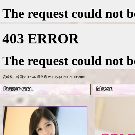
高崎発～韓国デリヘル 風俗店 ぬるぬるChuChu
>
Home