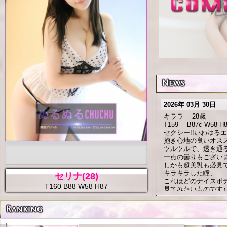
2026年 03月 30日
キララ 28歳
T159 B87c W58 H
セクシー!!いわゆる
抱き心地の良いオス
ツルツルで、透き通
一点の曇りもございま
しかも超美乳も必見で
キラキラした瞳、
セリナ(28)
これほどのナイスボ
T160 B88 W58 H87
見てみたいものです
おまけに濃厚,献身
2026年 03月 19日
Testtwlest