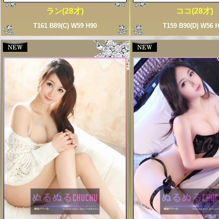
ラン(28才)
ココ(28才)
T161 B89(C) W59 H90
T159 B90(D) W56 