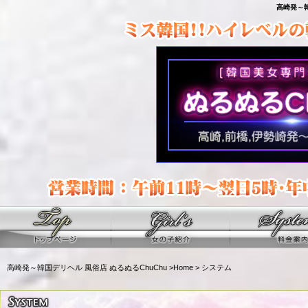
高崎発～
高崎発～韓国デリヘル 風俗店 ぬるぬるChuChu
>
Home
> システム