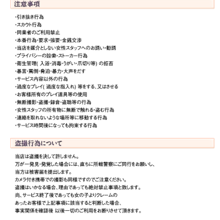
メ
ル
マ
ガ
登
録