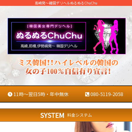
高崎発～韓国デリヘルぬるぬるChuChu
ト
ッ
プ
在
11時～翌日5時・年中無休
080-5119-2058
籍
一
SYSTEM
料金システム
覧