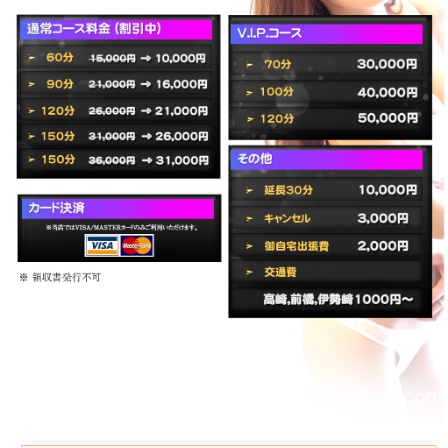
料
金
シ
ス
テ
ム
イ
ベ
ン
ト