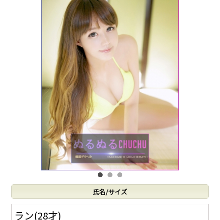
料
金
シ
ス
テ
ム
イ
ベ
氏名/サイズ
ン
ラン(28才)
ト