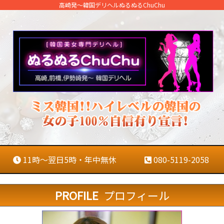
高崎発～韓国デリヘルぬるぬるChuChu
ト
ッ
プ
在
11時～翌日5時・年中無休
080-5119-2058
籍
一
PROFILE
プロフィール
覧